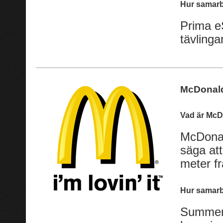
Hur samarb
Prima eS
tävlinga
McDonal
Vad är Mc
McDonal
säga at
meter f
Hur samarb
SummerG