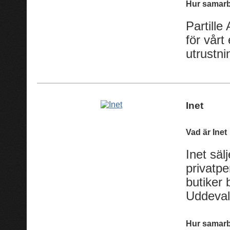
Hur samarb
Partille
för vår
utrustni
Inet
Vad är Inet
Inet säl
privatp
butiker
Uddeval
Hur samarb