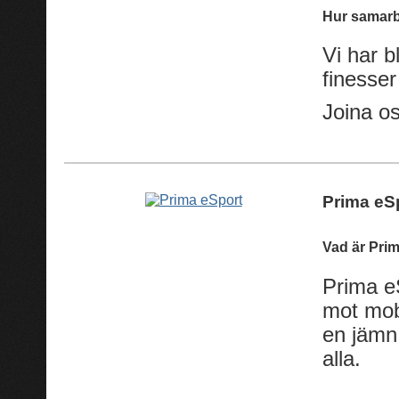
Hur samarb
Vi har 
finesser
Joina o
Prima eS
Vad är Pri
Prima e
mot mob
en jämn 
alla.