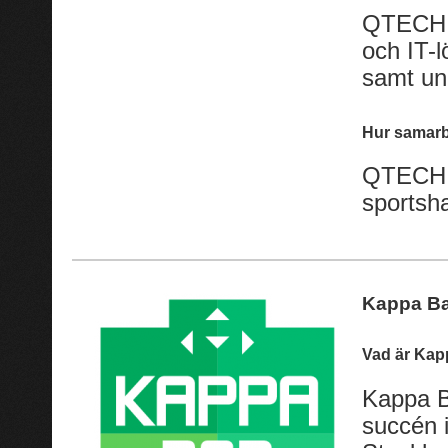
QTECH l
och IT-l
samt und
Hur samarb
QTECH o
sportsha
Kappa B
Vad är Kap
Kappa B
succén 