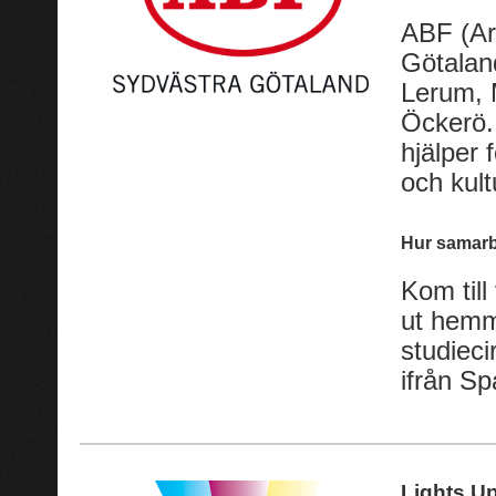
ABF (Ar
Götalan
Lerum, M
Öckerö. 
hjälper 
och kul
Hur samarb
Kom till
ut hemma
studieci
ifrån S
Lights U