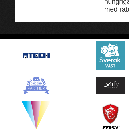
hungrig
med raba