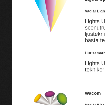
Vad är Lig
Lights U
scenutru
ljustekn
bästa te
Hur samarb
Lights 
tekniker
Wacom