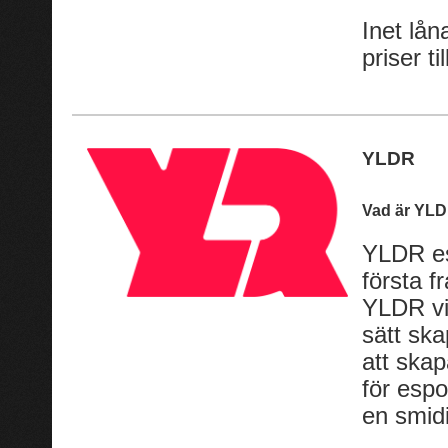
Inet lån
priser t
YLDR
Vad är YL
YLDR es
första 
YLDR vil
sätt ska
att skap
för esp
en smid