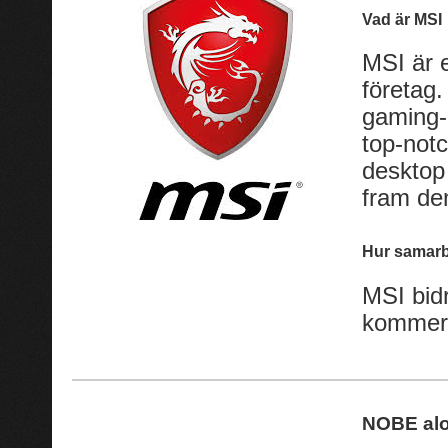
Vad är MSI
MSI är 
företag.
gaming-
top-not
desktop
fram de
Hur samarb
MSI bid
kommer 
NOBE alo