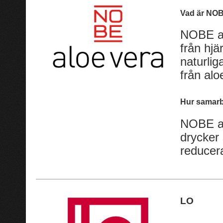
Vad är NOB
NOBE al
från hjä
naturli
från alo
Hur samarb
NOBE al
drycker 
reducera
LO