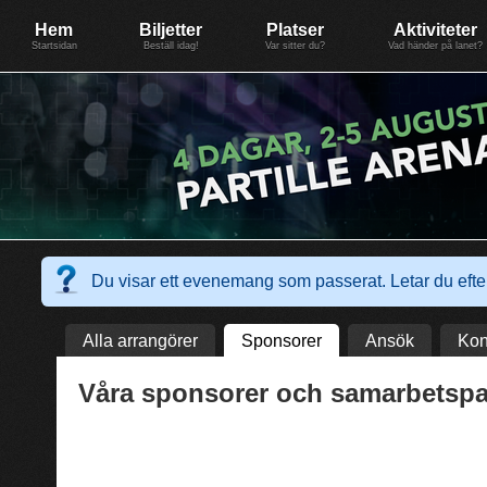
Evenemang: SummerGate18
Föreningen BiG Network
Mer
Hem
Biljetter
Platser
Aktiviteter
Startsidan
Beställ idag!
Var sitter du?
Vad händer på lanet?
Du visar ett evenemang som passerat. Letar du ef
Alla arrangörer
Sponsorer
Ansök
Kon
Våra sponsorer och samarbetspa