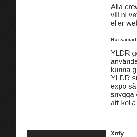
Alla cr
vill ni 
eller w
Hur samarb
YLDR gör
använder
kunna gö
YLDR st
expo så 
snygga o
att kolla
Xtrfy