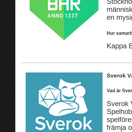
Stockho
människo
en mysig
Hur samarb
Kappa Ba
Sverok V
Vad är Sve
Sverok V
Spelhob
spelföre
främja 