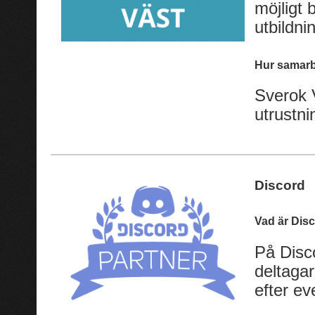
möjligt
utbildnin
Hur samarb
Sverok 
utrustni
Discord
Vad är Dis
På Disc
deltaga
efter e