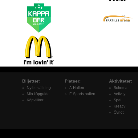
Biljetter:
Platser:
Aktiviteter:
Ny beställning
A-Hallen
Schema
Min köpguide
E-Sports hallen
Activity
Köpvillkor
Spel
Kreativ
Övrigt