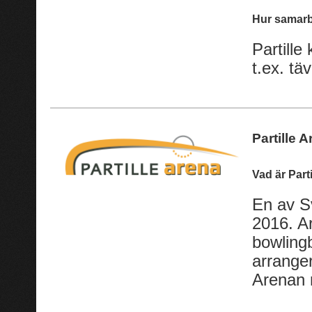
Hur samarb
Partill
t.ex. tä
Partille 
Vad är Part
En av S
2016. Ar
bowling
arranger
Arenan 