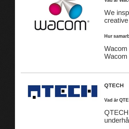
Vad är Wa
We insp
creative
Hur samarb
Wacom s
Wacom I
QTECH
Vad är QT
QTECH ä
underhå