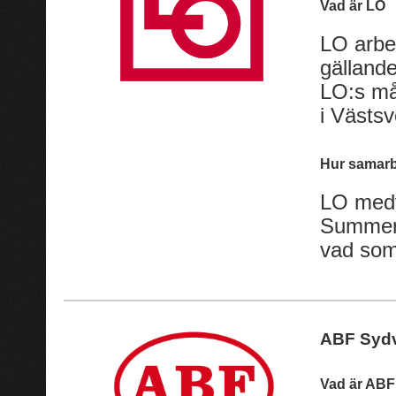
Vad är LO
LO arbet
gällande
LO:s mål
i Västsv
Hur samarb
LO medv
SummerG
vad som 
ABF Sydv
Vad är ABF