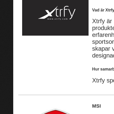
Vad är Xtrf
Xtrfy är
produkt
erfarenh
sportso
skapar v
designad
Hur samarb
Xtrfy sp
MSI