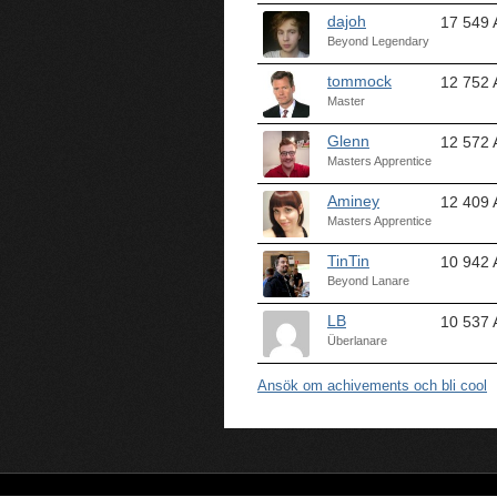
dajoh
17 549 
Beyond Legendary
tommock
12 752 
Master
Glenn
12 572 
Masters Apprentice
Aminey
12 409 
Masters Apprentice
TinTin
10 942 
Beyond Lanare
LB
10 537 
Überlanare
Ansök om achivements och bli cool