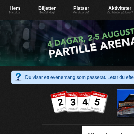
Evenemang: SummerGate18
Föreningen BiG Network
Mer
Hem
Biljetter
Platser
Aktiviteter
Startsidan
Beställ idag!
Var sitter du?
Vad händer på lanet?
Du visar ett evenemang som passerat. Letar du ef
torsdag
söndag
fredag
lördag
2
5
3
4
augusti
augusti
augusti
augusti