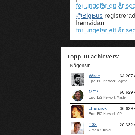
för ungefär ett år se
@BigBus
registrera
hemsidan!
för ungefär ett år se
Topp 10 achievers:
Någonsin
Wirde
64 267 
Epic: BiG Network Legend
MPV
50 629 
Epic: BiG Network Master
charanox
36 629 
Epic: BiG Network VIP
T0X
20 332 
Gate 99 Hunter