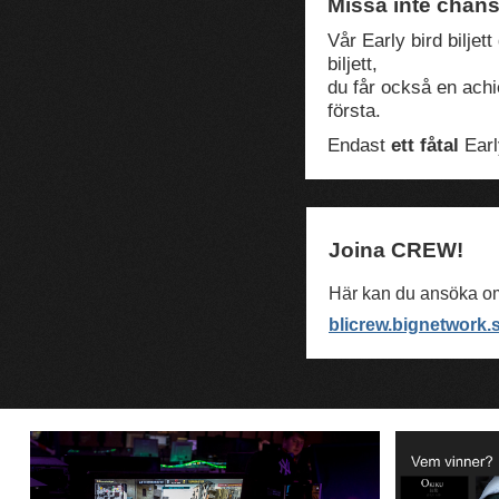
Missa inte chansen
Vår Early bird biljett
biljett,
du får också en achi
första.
Endast
ett fåtal
Early
Joina CREW!
Här kan du ansöka om 
blicrew.bignetwork.