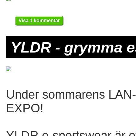
Visa 1 kommentar
YLDR - grymma es
Under sommarens LAN-pa
EXPO!
YLDR e-sportswear är et