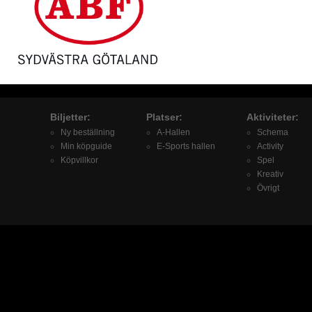
Biljetter:
Platser:
Aktiviteter:
Ny beställning
A-Hallen
Schema
Min köpguide
E-Sports hallen
Activity
Köpvillkor
Spel
Kreativ
Övrigt