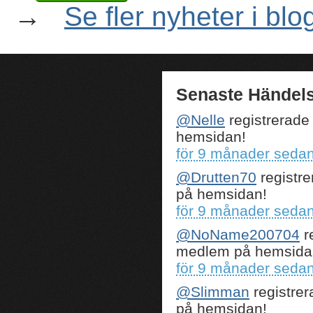
→
Se fler nyheter i blo
Senaste Händels
@Nelle
registrerade
hemsidan!
för 9 månader seda
@Drutten70
registre
på hemsidan!
för 9 månader seda
@NoName200704
r
medlem på hemsida
för 9 månader seda
@Slimman
registrer
på hemsidan!