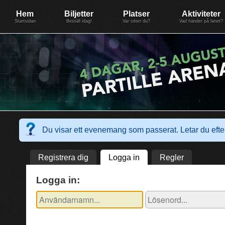
Evenemang: SummerGate18
Föreningen BiG Network
Mer
Hem
Biljetter
Platser
Aktiviteter
Startsidan
Beställ idag!
Var sitter du?
Vad händer på lanet?
Du visar ett evenemang som passerat. Letar du ef
Registrera dig
Logga in
Regler
Logga in: