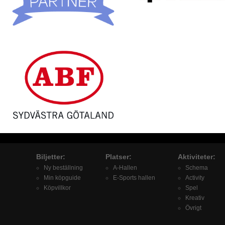
Biljetter:
Platser:
Aktiviteter:
Ny beställning
A-Hallen
Schema
Min köpguide
E-Sports hallen
Activity
Köpvillkor
Spel
Kreativ
Övrigt