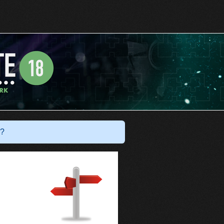
Har du ett konto?
Logga in
?