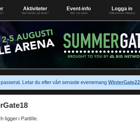
er
Aktiviteter
Event-info
Logga in
du?
Vad händer på lanet?
Mer om lanet
Välkommen tillbaka!
passerat. Letar du efter vårt senaste evenemang
WinterGate22
erGate18
 ligger i Partille.