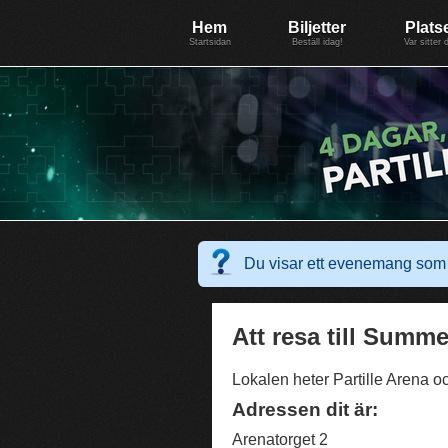
Evenemang: SummerGate18
Föreningen BiG Network
Mer
Hem
Biljetter
Plats
Startsidan
Beställ idag!
Var sitter 
Du visar ett evenemang som 
Att resa till Summ
Lokalen heter Partille Arena och
Adressen dit är:
Arenatorget 2