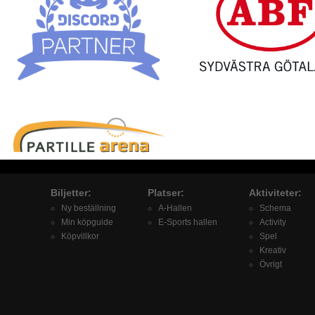
Biljetter:
Platser:
Aktiviteter:
Ny beställning
A-Hallen
Schema
Min köpguide
E-Sports hallen
Activity
Köpvillkor
Spel
Kreativ
Övrigt