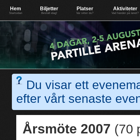
Evenemang: SummerGate18
Föreningen BiG Network
Mer
Hem
Biljetter
Platser
Aktiviteter
Startsidan
Beställ idag!
Var sitter du?
Vad händer på lanet?
Du visar ett evenem
efter vårt senaste e
Årsmöte 2007
(70 