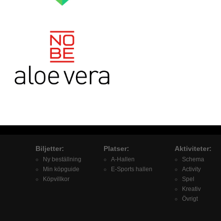
Biljetter:
Platser:
Aktiviteter:
Ny beställning
A-Hallen
Schema
Min köpguide
E-Sports hallen
Activity
Köpvillkor
Spel
Kreativ
Övrigt