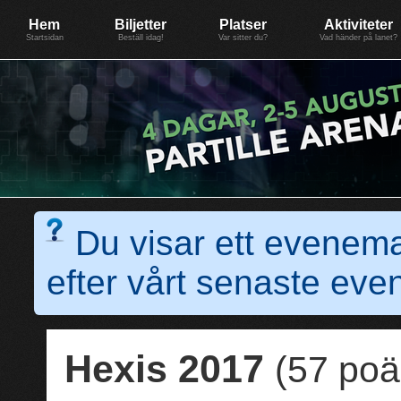
Evenemang: SummerGate18
Föreningen BiG Network
Mer
Hem
Biljetter
Platser
Aktiviteter
Startsidan
Beställ idag!
Var sitter du?
Vad händer på lanet?
Du visar ett evenem
efter vårt senaste e
Hexis 2017
(57 poä