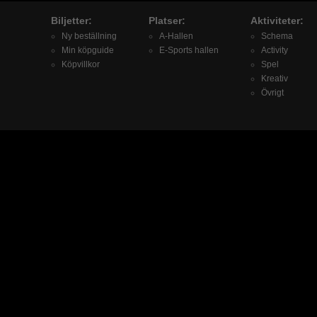
Biljetter:
Platser:
Aktiviteter:
Ny beställning
A-Hallen
Schema
Min köpguide
E-Sports hallen
Activity
Köpvillkor
Spel
Kreativ
Övrigt