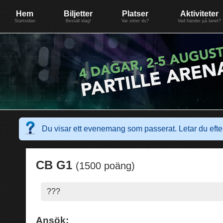
Evenemang: SummerGate18
Föreningen BiG Network
Mer
Hem
Biljetter
Platser
Aktiviteter
Startsidan
Beställ idag!
Var sitter du?
Vad händer på lanet?
Du visar ett evenemang som passerat. Letar du ef
CB G1
(1500 poäng)
???
Ansök: