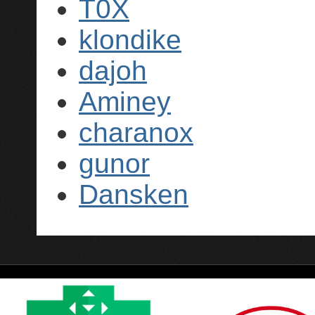
T0X
klondike
dajoh
Aminey
charanox
gunor
Dansken