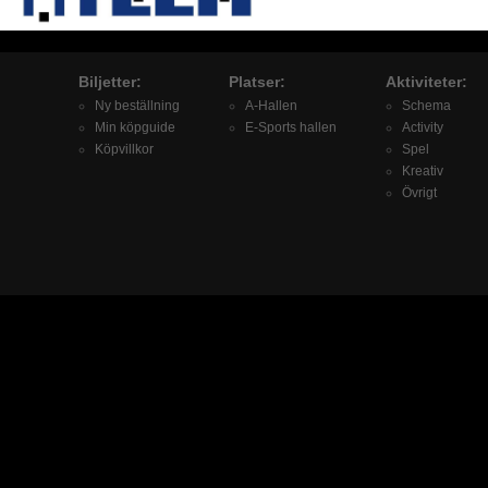
Biljetter:
Platser:
Aktiviteter:
Ny beställning
A-Hallen
Schema
Min köpguide
E-Sports hallen
Activity
Köpvillkor
Spel
Kreativ
Övrigt