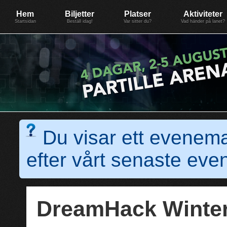
Evenemang: SummerGate18
Föreningen BiG Network
Mer
Hem
Biljetter
Platser
Aktiviteter
Startsidan
Beställ idag!
Var sitter du?
Vad händer på lanet?
Du visar ett evenem
efter vårt senaste e
DreamHack Winte