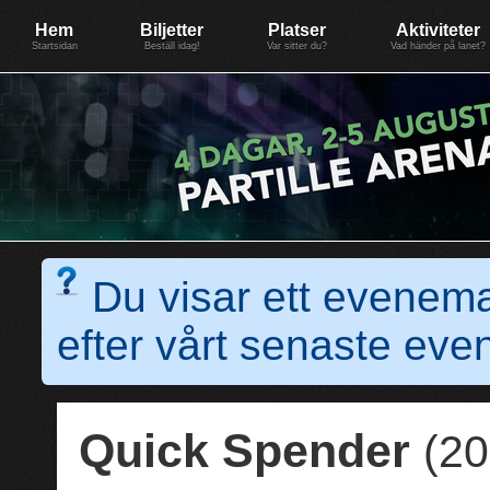
Evenemang: SummerGate18
Föreningen BiG Network
Mer
Hem
Biljetter
Platser
Aktiviteter
Startsidan
Beställ idag!
Var sitter du?
Vad händer på lanet?
Du visar ett evenem
efter vårt senaste e
Quick Spender
(20