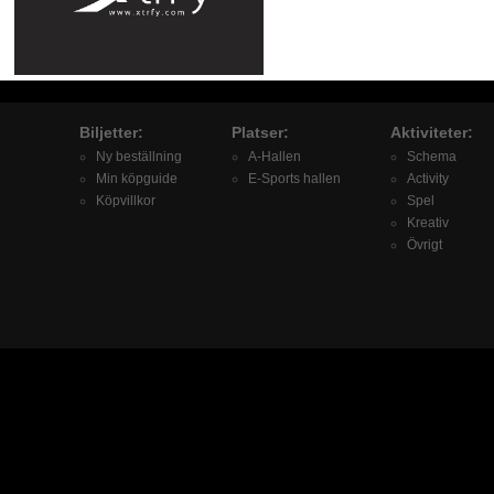
Biljetter:
Platser:
Aktiviteter:
Ny beställning
A-Hallen
Schema
Min köpguide
E-Sports hallen
Activity
Köpvillkor
Spel
Kreativ
Övrigt