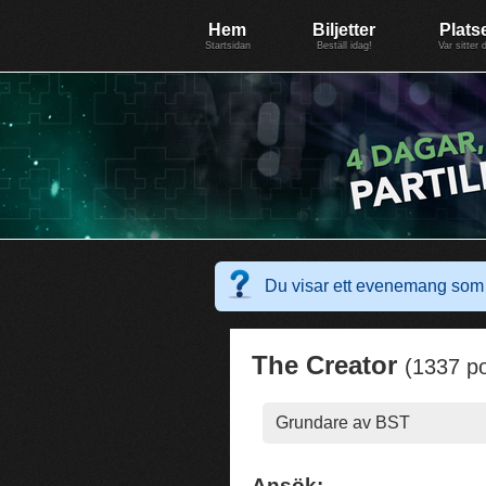
Evenemang: SummerGate18
Föreningen BiG Network
Mer
Hem
Biljetter
Plats
Startsidan
Beställ idag!
Var sitter 
Du visar ett evenemang som 
The Creator
(1337 p
Grundare av BST
Ansök: