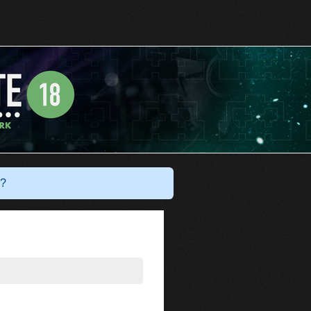
Har du ett konto?
Logga in
?