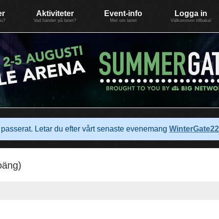
er
Aktiviteter
Event-info
Logga in
du?
Vad händer på lanet?
Mer om lanet
Välkommen tillbaka!
passerat. Letar du efter vårt senaste evenemang
WinterGate22
oäng)