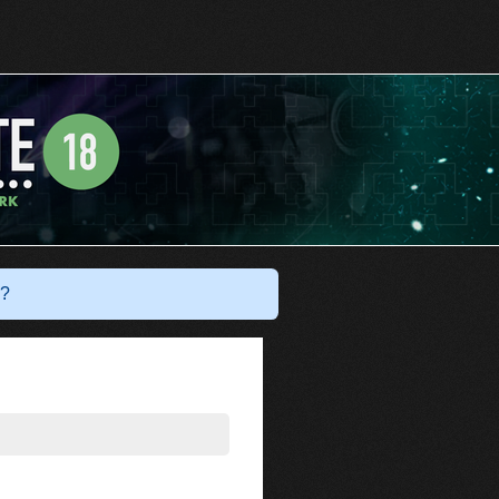
Har du ett konto?
Logga in
?