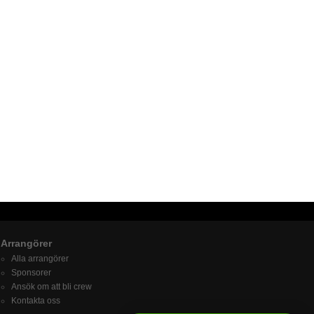
Arrangörer
Alla arrangörer
Sponsorer
Ansök om att bli crew
Kontakta oss