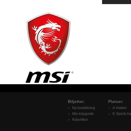
Biljetter:
Platser:
Ny beställning
A-Hallen
Min köpguide
E-Sports ha
Köpvillkor