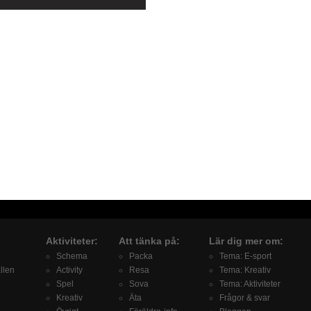
Aktiviteter:
Att tänka på:
Lär dig mer om:
Schema
Packa
Tema: E-sport
llen
Activity
Resa
Tema: Kreativ
Spel
Sova
Tema: Aktiviteter
Kreativ
Äta
Frågor & svar