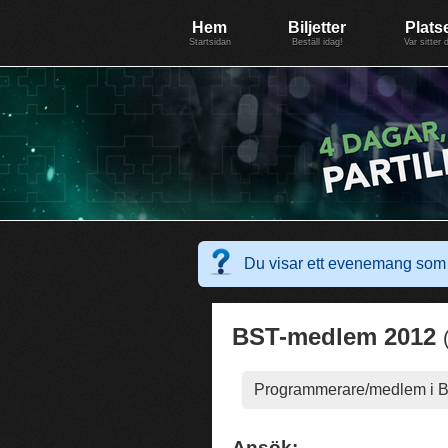
Evenemang: SummerGate18
Föreningen BiG Network
Mer
Hem
Biljetter
Plats
Startsidan
Beställ idag!
Var sitter 
Du visar ett evenemang som 
BST-medlem 2012
Programmerare/medlem i B
Ansök: