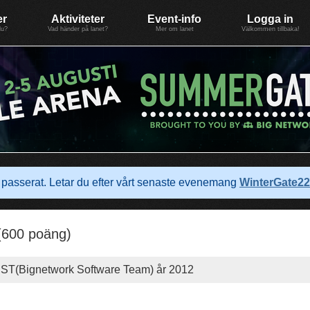
er
Aktiviteter
Event-info
Logga in
du?
Vad händer på lanet?
Mer om lanet
Välkommen tillbaka!
passerat. Letar du efter vårt senaste evenemang
WinterGate22
(600 poäng)
ST(Bignetwork Software Team) år 2012