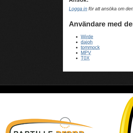
Logga in
för att ansöka om de
Användare med de
Wirde
dajoh
tommock
MPV
T0X