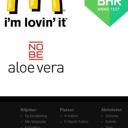
Biljetter:
Platser:
Aktiviteter:
Ny beställning
A-Hallen
Schema
Min köpguide
E-Sports hallen
Activity
Köpvillkor
Spel