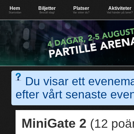
Evenemang: SummerGate18
Föreningen BiG Network
Mer
Hem
Biljetter
Platser
Aktiviteter
Startsidan
Beställ idag!
Var sitter du?
Vad händer på lanet?
Du visar ett evenem
efter vårt senaste e
MiniGate 2
(12 poä