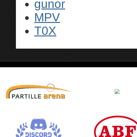
gunor
MPV
T0X