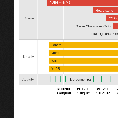
PUBG with MSI
Hearthstone
Game
CS:GO 
Quake Champions (2v2)
Final: Quake Cha
Fanart
Meme
Kreativ
Wild
YLDR
Activity
Morgongympa
kl 00:00
kl 06:00
kl 12:00
3 augusti
3 augusti
3 augusti
3