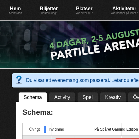
Evenemang: SummerGate18
Föreningen BiG Network
Mer
Hem
Biljetter
Platser
Aktiviteter
Startsidan
Beställ idag!
Var sitter du?
Vad händer på lanet?
Du visar ett evenemang som passerat. Letar du ef
Schema
Activity
Spel
Kreativ
Öv
Schema:
Övrigt
Invigning
På Spåret Gaming Edition