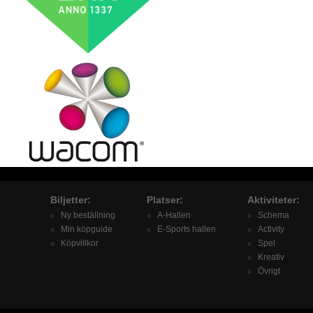
Biljetter:
Platser:
Aktiviteter:
Ny beställning
A-Hallen
Schema
Min köpguide
E-Sports hallen
Activity
Köpvillkor
Spel
Kreativ
Övrigt