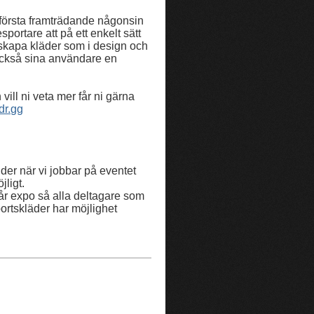
 första framträdande någonsin
ortare att på ett enkelt sätt
 skapa kläder som i design och
 också sina användare en
ll ni veta mer får ni gärna
dr.gg
der när vi jobbar på eventet
jligt.
år expo så alla deltagare som
ortskläder har möjlighet