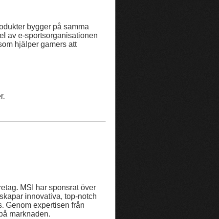
 produkter bygger på samma
el av e-sportsorganisationen
som hjälper gamers att
r.
retag. MSI har sponsrat över
skapar innovativa, top-notch
s. Genom expertisen från
 på marknaden.