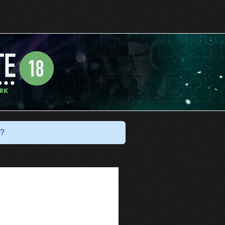
Har du ett konto?
Logga in
?