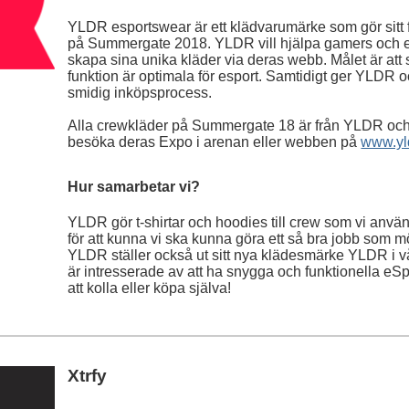
YLDR esportswear är ett klädvarumärke som gör sitt
på Summergate 2018. YLDR vill hjälpa gamers och esp
skapa sina unika kläder via deras webb. Målet är att
funktion är optimala för esport. Samtidigt ger YLDR
smidig inköpsprocess.
Alla crewkläder på Summergate 18 är från YLDR och vi
besöka deras Expo i arenan eller webben på
www.yl
Hur samarbetar vi?
YLDR gör t-shirtar och hoodies till crew som vi använ
för att kunna vi ska kunna göra ett så bra jobb som mö
YLDR ställer också ut sitt nya klädesmärke YLDR i v
är intresserade av att ha snygga och funktionella eSp
att kolla eller köpa själva!
Xtrfy