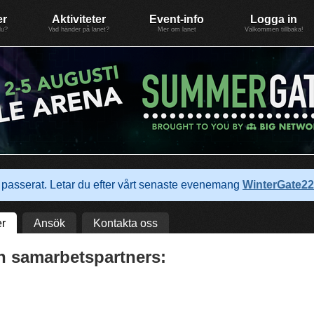
er
Aktiviteter
Event-info
Logga in
du?
Vad händer på lanet?
Mer om lanet
Välkommen tillbaka!
passerat. Letar du efter vårt senaste evenemang
WinterGate22
r
Ansök
Kontakta oss
h samarbetspartners: