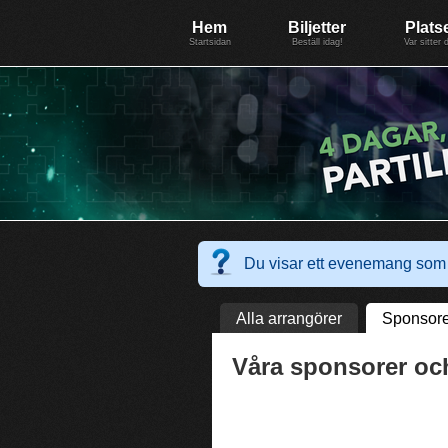
Evenemang: SummerGate18
Föreningen BiG Network
Mer
Hem
Biljetter
Plats
Startsidan
Beställ idag!
Var sitter 
Du visar ett evenemang som 
Alla arrangörer
Sponsore
Våra sponsorer oc