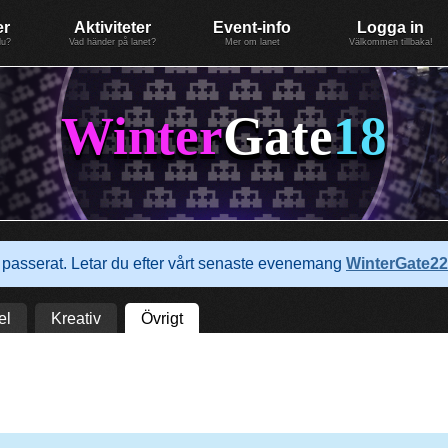
er
Aktiviteter
Event-info
Logga in
du?
Vad händer på lanet?
Mer om lanet
Välkommen tillbaka!
Winter
Gate
18
passerat. Letar du efter vårt senaste evenemang
WinterGate22
el
Kreativ
Övrigt