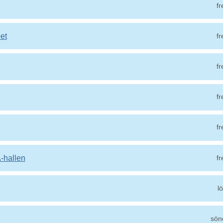
fr
et
fr
fr
fr
fr
A-hallen
fr
l
sön