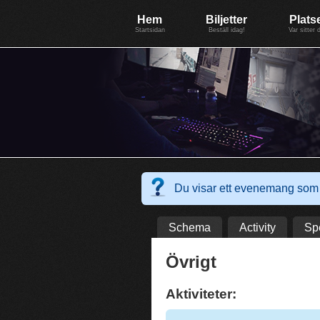
Evenemang: WinterGate18
Föreningen BiG Network
Mer
Hem
Biljetter
Plats
Startsidan
Beställ idag!
Var sitter 
Du visar ett evenemang som 
Schema
Activity
Sp
Övrigt
Aktiviteter: