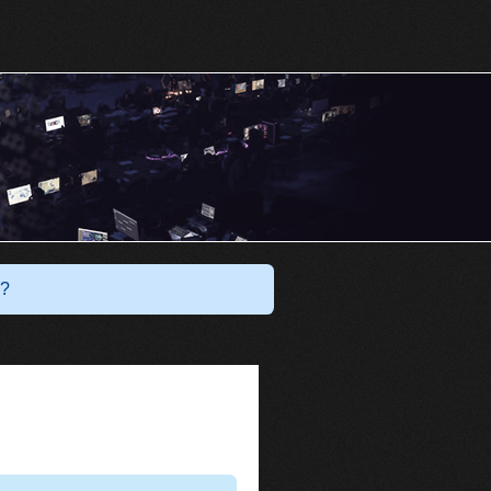
Har du ett konto?
Logga in
?