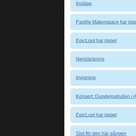
Insläpp
Partille Makerspace har öpp
EpicLoot har öppet
Nersläckning
Invigning
Konsert: Dunderpatrullen i 
EpicLoot har öppet
Slut för den här gången