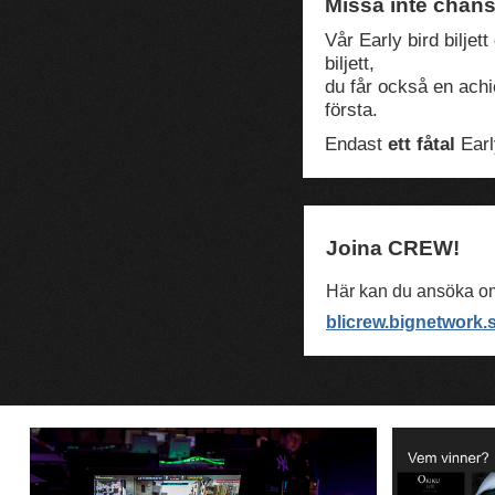
Missa inte chansen
Vår Early bird biljett
biljett,
du får också en achi
första.
Endast
ett fåtal
Early
Joina CREW!
Här kan du ansöka om 
blicrew.bignetwork.