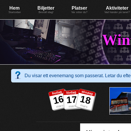
Evenemang: WinterGate18
Föreningen BiG Network
Mer
Hem
Biljetter
Platser
Aktiviteter
Startsidan
Beställ idag!
Var sitter du?
Vad händer på lanet?
Win
Du visar ett evenemang som passerat. Letar du ef
söndag
fredag
lördag
16
18
17
mars
mars
mars