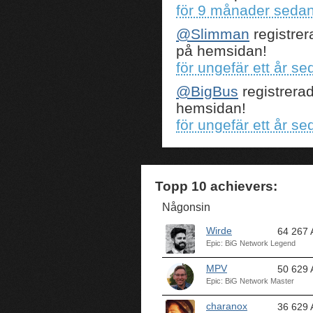
för 9 månader seda
@Slimman
registrer
på hemsidan!
för ungefär ett år se
@BigBus
registrera
hemsidan!
för ungefär ett år se
Topp 10 achievers:
Någonsin
Wirde
64 267 
Epic: BiG Network Legend
MPV
50 629 
Epic: BiG Network Master
charanox
36 629 