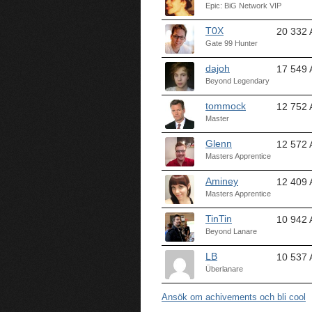
Epic: BiG Network VIP
T0X
20 332 
Gate 99 Hunter
dajoh
17 549 
Beyond Legendary
tommock
12 752 
Master
Glenn
12 572 
Masters Apprentice
Aminey
12 409 
Masters Apprentice
TinTin
10 942 
Beyond Lanare
LB
10 537 
Überlanare
Ansök om achivements och bli cool