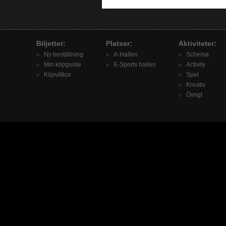
Biljetter:
Platser:
Aktiviteter:
Ny beställning
A-Hallen
Schema
Min köpguide
E-Sports hallen
Activity
Köpvillkor
Spel
Kreativ
Övrigt