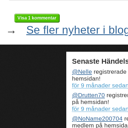
Visa 1 kommentar
→
Se fler nyheter i blo
Senaste Händels
@Nelle
registrerade
hemsidan!
för 9 månader seda
@Drutten70
registre
på hemsidan!
för 9 månader seda
@NoName200704
r
medlem på hemsida