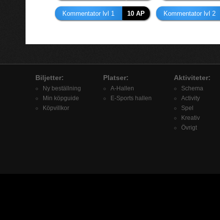
Kommentator lvl 1
10 AP
Kommentator lvl 2
Biljetter:
Platser:
Aktiviteter:
Ny beställning
A-Hallen
Schema
Min köpguide
E-Sports hallen
Activity
Köpvillkor
Spel
Kreativ
Övrigt