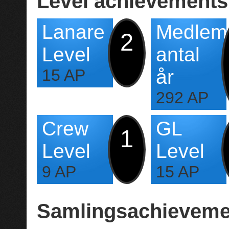
Level achievements
Lanare
Medlem
2
Level
antal
15 AP
år
292 AP
Crew
GL
1
Level
Level
9 AP
15 AP
Samlingsachieveme