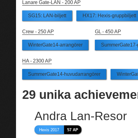
Lanare Gate-LAN -
200 AP
SG15: LAN-biljett
HX17: Hexis-gruppbiljett
Crew -
250 AP
GL -
450 AP
WinterGate14-arrangörer
SummerGate17-g
HA -
2300 AP
SummerGate14-huvudarrangörer
WinterGa
29
unika achieveme
Andra Lan-Resor
Hexis 2017
57 AP