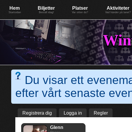
Evenemang: WinterGate18
Föreningen BiG Network
Mer
Hem
Biljetter
Platser
Aktiviteter
Startsidan
Beställ idag!
Var sitter du?
Vad händer på lanet?
Win
Du visar ett evenem
efter vårt senaste e
Registrera dig
Logga in
Regler
Glenn