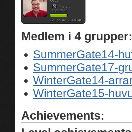
Oscar
40
Masters
Apprentice
12 572
av
12 600 AP
Medlem i
4
grupper
SummerGate14-huv
SummerGate17-gru
WinterGate14-arra
WinterGate15-huvu
Achievements: