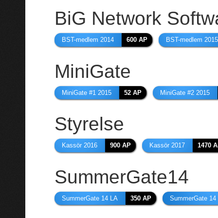
BiG Network Softw
BST-medlem 2014
600 AP
BST-medlem 201
MiniGate
MiniGate #1 2015
52 AP
MiniGate #2 2015
Styrelse
Kassör 2016
900 AP
Kassör 2017
1470 
SummerGate14
SummerGate 14 LA
350 AP
SummerGate 14 