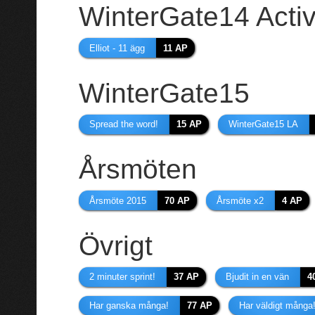
WinterGate14 Activ
Elliot - 11 ägg
11 AP
WinterGate15
Spread the word!
15 AP
WinterGate15 LA
Årsmöten
Årsmöte 2015
70 AP
Årsmöte x2
4 AP
Övrigt
2 minuter sprint!
37 AP
Bjudit in en vän
4
Har ganska många!
77 AP
Har väldigt många