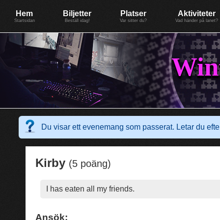
Evenemang: WinterGate18
Föreningen BiG Network
Mer
Hem
Biljetter
Platser
Aktiviteter
Startsidan
Beställ idag!
Var sitter du?
Vad händer på lanet?
Win
Du visar ett evenemang som passerat. Letar du ef
Kirby
(5 poäng)
I has eaten all my friends.
Ansök: