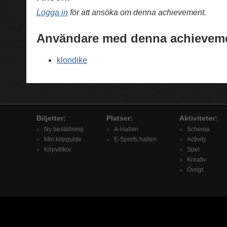
Logga in
för att ansöka om denna achievement.
Användare med denna achievem
klondike
Biljetter:
Platser:
Aktiviteter:
Ny beställning
A-Hallen
Schema
Min köpguide
E-Sports hallen
Activity
Köpvillkor
Spel
Kreativ
Övrigt