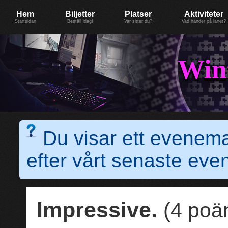
Evenemang: WinterGate18
Föreningen BiG Network
Mer
Hem
Biljetter
Platser
Aktiviteter
Startsidan
Beställ idag!
Var sitter du?
Vad händer på lanet?
Win
Du visar ett evenem
efter vårt senaste e
Impressive.
(4 poä