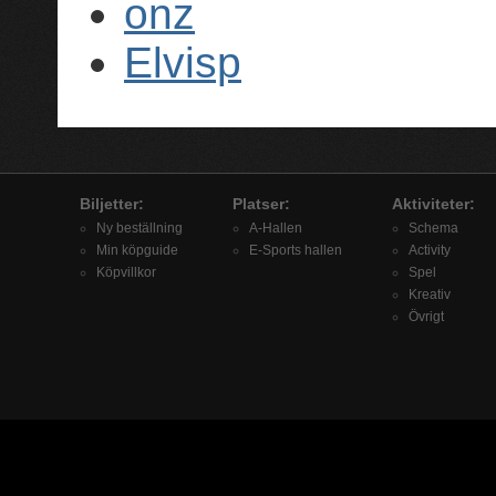
onz
Elvisp
Biljetter:
Platser:
Aktiviteter:
Ny beställning
A-Hallen
Schema
Min köpguide
E-Sports hallen
Activity
Köpvillkor
Spel
Kreativ
Övrigt