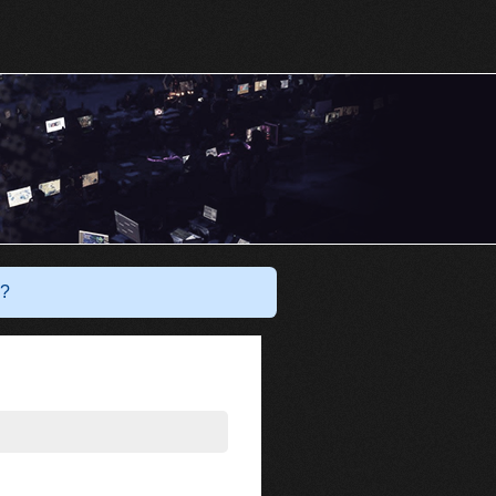
Har du ett konto?
Logga in
?