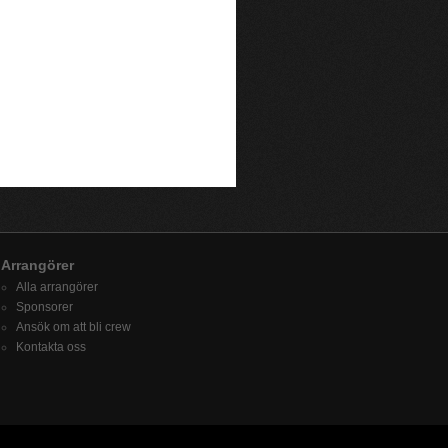
Arrangörer
Alla arrangörer
Sponsorer
Ansök om att bli crew
Kontakta oss