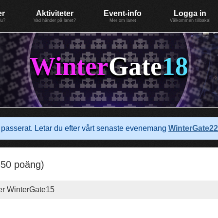
er
Aktiviteter
Event-info
Logga in
du?
Vad händer på lanet?
Mer om lanet
Välkommen tillbaka!
Winter
Gate
18
passerat. Letar du efter vårt senaste evenemang
WinterGate22
350 poäng)
der WinterGate15