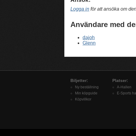
Logga in
för att ansöka om de
Användare med de
dajoh
Glenn
Biljetter:
Platser:
Ny beställning
A-Hallen
Min köpguide
E-Sports ha
Köpvillkor