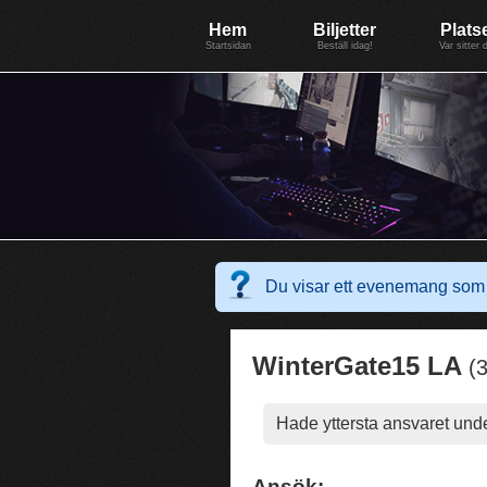
Evenemang: WinterGate18
Föreningen BiG Network
Mer
Hem
Biljetter
Plats
Startsidan
Beställ idag!
Var sitter 
Du visar ett evenemang som 
WinterGate15 LA
(
Hade yttersta ansvaret un
Ansök: