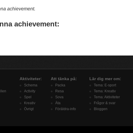
nna achievement.
nna achievement:
Aktiviteter:
Att tänka på:
Lär dig mer om:
Schema
Packa
Tema: E-sport
llen
Activity
Resa
Tema: Kreativ
Spel
Sova
Tema: Aktiviteter
Kreativ
Äta
Frågor & svar
Övrigt
Föräldra-info
Bloggen