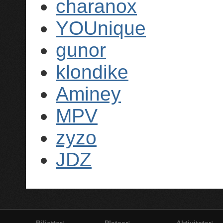
charanox
YOUnique
gunor
klondike
Aminey
MPV
zyzo
JDZ
Biljetter:
Platser:
Aktiviteter: