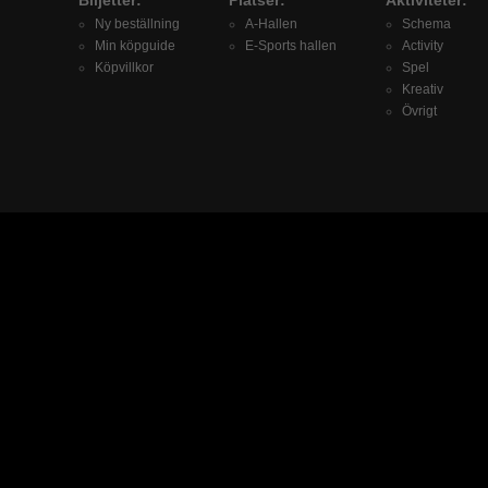
Ny beställning
A-Hallen
Schema
Min köpguide
E-Sports hallen
Activity
Köpvillkor
Spel
Kreativ
Övrigt