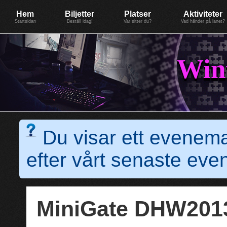
Evenemang: WinterGate18
Föreningen BiG Network
Mer
Hem
Biljetter
Platser
Aktiviteter
Startsidan
Beställ idag!
Var sitter du?
Vad händer på lanet?
Win
Du visar ett evenem
efter vårt senaste e
MiniGate DHW20