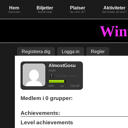
Evenemang: WinterGate22
Föreningen BiG Network
Mer
Hem
Biljetter
Platser
Aktiviteter
Startsidan
Beställ idag!
Var sitter du?
Vad händer på lanet?
Win
Registrera dig
Logga in
Regler
AlmostGosu
Axel
5
Wannabe rank 1
689
av
700 AP
Medlem i
0
grupper:
Achievements:
Level achievements