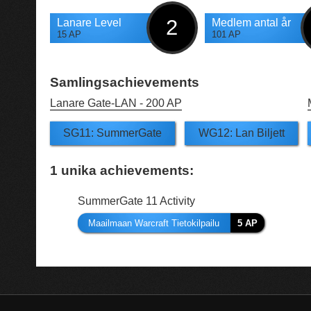
2
Lanare Level
Medlem antal år
15 AP
101 AP
Samlingsachievements
Lanare Gate-LAN -
200 AP
SG11: SummerGate
WG12: Lan Biljett
1
unika achievements:
SummerGate 11 Activity
Maailmaan Warcraft Tietokilpailu
5 AP