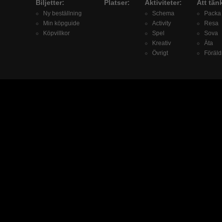
Biljetter:
Platser:
Aktiviteter:
Att tän
Ny beställning
Schema
Packa
Min köpguide
Activity
Resa
Köpvillkor
Spel
Sova
Kreativ
Äta
Övrigt
Föräld