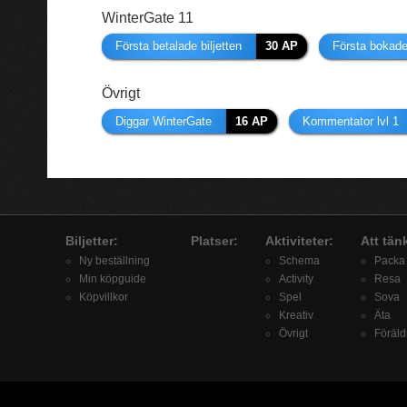
WinterGate 11
Första betalade biljetten
30 AP
Första bokade 
Övrigt
Diggar WinterGate
16 AP
Kommentator lvl 1
Biljetter:
Platser:
Aktiviteter:
Att tän
Ny beställning
Schema
Packa
Min köpguide
Activity
Resa
Köpvillkor
Spel
Sova
Kreativ
Äta
Övrigt
Föräld