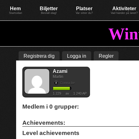
Evenemang: WinterGate22
Föreningen BiG Network
Mer
Hem
Biljetter
Platser
Aktiviteter
Startsidan
Beställ idag!
Var sitter du?
Vad händer på lanet?
Win
Registrera dig
Logga in
Regler
Azami
Martin
8
Gonna be
1 229
av
1 240 AP
Medlem i
0
grupper:
Achievements:
Level achievements