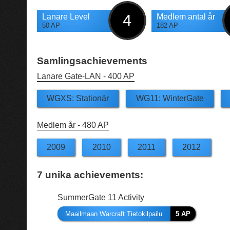
4
Lanare Level
Medlem antal år
50 AP
182 AP
Samlingsachievements
Lanare Gate-LAN -
400 AP
WGXS: Stationär
WG11: WinterGate
Medlem år -
480 AP
2009
2010
2011
2012
7
unika achievements:
SummerGate 11 Activity
Maailmaan Warcraft Tietokilpailu
5 AP