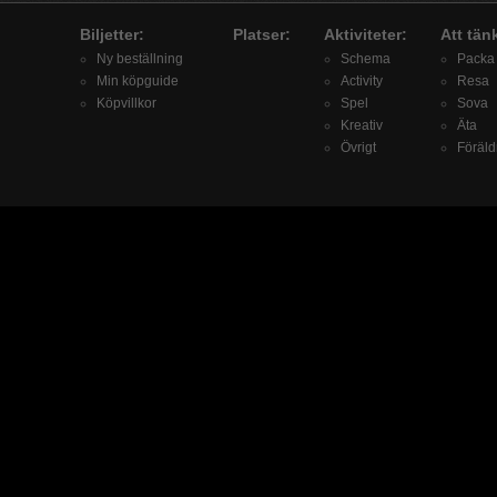
Biljetter:
Platser:
Aktiviteter:
Att tän
Ny beställning
Schema
Packa
Min köpguide
Activity
Resa
Köpvillkor
Spel
Sova
Kreativ
Äta
Övrigt
Föräld