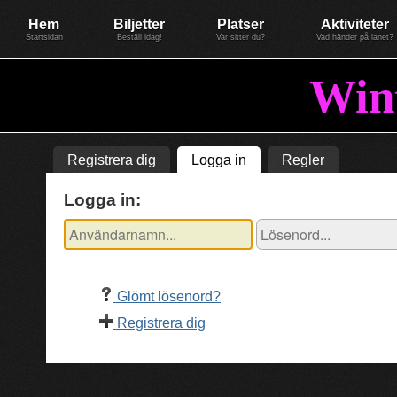
Evenemang: WinterGate22
Föreningen BiG Network
Mer
Hem
Biljetter
Platser
Aktiviteter
Startsidan
Beställ idag!
Var sitter du?
Vad händer på lanet?
Win
Registrera dig
Logga in
Regler
Logga in:
Glömt lösenord?
Registrera dig