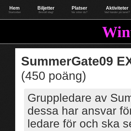
Evenemang: WinterGate22
Föreningen BiG Network
Mer
Hem
Biljetter
Platser
Aktiviteter
Startsidan
Beställ idag!
Var sitter du?
Vad händer på lanet?
Win
SummerGate09 E
(450 poäng)
Gruppledare av S
dessa har ansvar fö
ledare för och ska se t