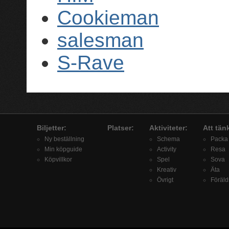
Cookieman
salesman
S-Rave
Biljetter:
Platser:
Aktiviteter:
Att tän
Ny beställning
Schema
Packa
Min köpguide
Activity
Resa
Köpvillkor
Spel
Sova
Kreativ
Äta
Övrigt
Föräld