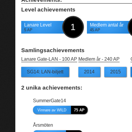
Level achievements
1
Lanare Level
Medlem antal år
5 AP
45 AP
Samlingsachievements
Lanare Gate-LAN -
100 AP
Medlem år -
240 AP
SG14: LAN-biljett
2014
2015
2
unika achievements:
SummerGate14
Vinnare av WILD
75 AP
Årsmöten