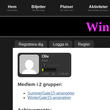
Evenemang: WinterGate22
Föreningen BiG Network
Mer
Hem
Biljetter
Platser
Aktiviteter
Startsidan
Beställ idag!
Var sitter du?
Vad händer på lanet?
Win
Registrera dig
Logga in
Regler
Oliv
Axel
8
Gonna be
1 070
av
1 240 AP
Medlem i
2
grupper:
SummerGate15-arrangörer
WinterGate15-arrangörer
Achievements: