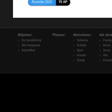
Årsmöte 2015
70 AP
Biljetter:
Platser:
Aktiviteter:
Att tän
Ny beställning
Schema
Packa
Min köpguide
Activity
Resa
Köpvillkor
Spel
Sova
Kreativ
Äta
Övrigt
Föräld