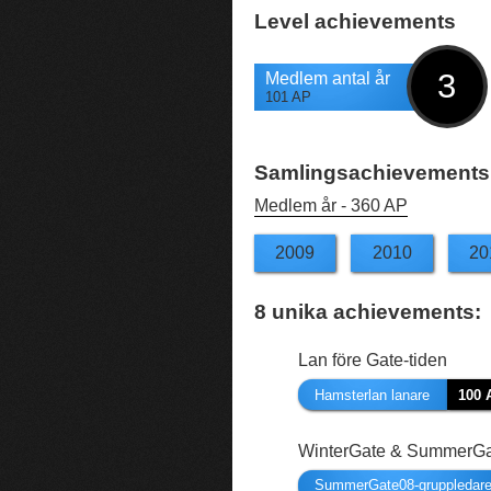
Level achievements
3
Medlem antal år
101 AP
Samlingsachievements
Medlem år -
360 AP
2009
2010
20
8
unika achievements:
Lan före Gate-tiden
Hamsterlan lanare
100 
WinterGate & SummerGat
SummerGate08-gruppledar