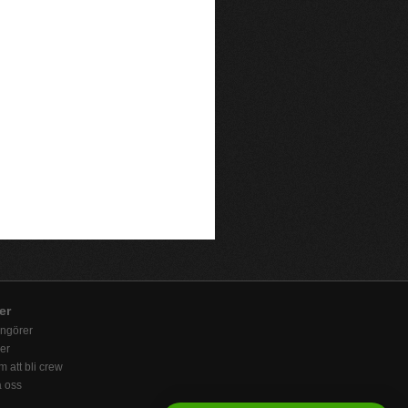
er
angörer
er
 att bli crew
a oss