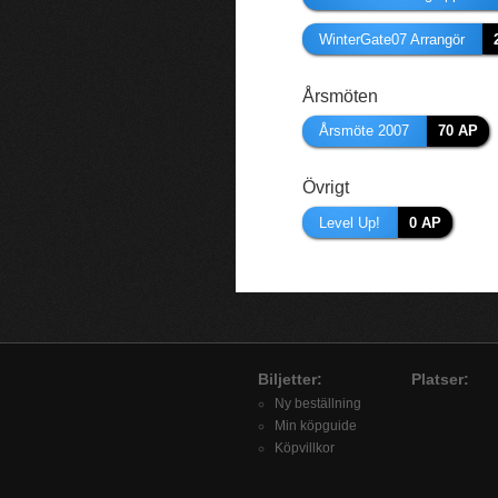
WinterGate07 Arrangör
Årsmöten
Årsmöte 2007
70 AP
Övrigt
Level Up!
0 AP
Biljetter:
Platser:
Ny beställning
Min köpguide
Köpvillkor