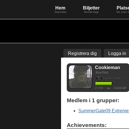
Evenemang: WinterGate22
Föreningen BiG Network
Mer
Hem
Biljetter
Plats
Startsidan
Beställ idag!
Var sitter 
Registrera dig
Logga in
Cookieman
Joachim
21
Lanare rank 3
2 774
av
4 620 AP
Medlem i
1
grupper:
SummerGate09 Extreme-
Achievements: