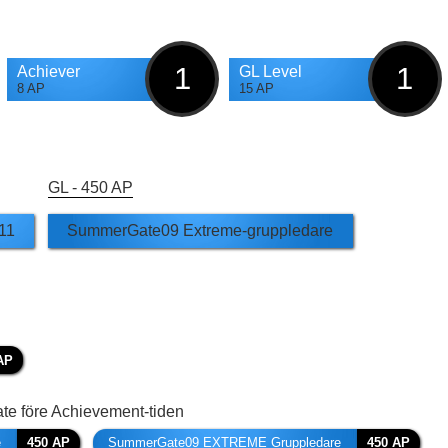
1
1
Achiever
GL Level
8 AP
15 AP
GL -
450 AP
11
SummerGate09 Extreme-gruppledare
AP
e före Achievement-tiden
e
450 AP
SummerGate09 EXTREME Gruppledare
450 AP