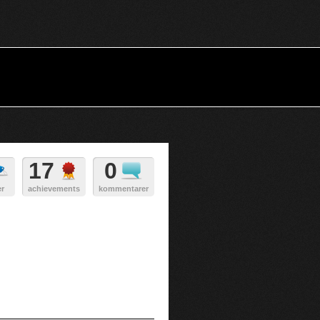
Har du ett konto?
Logga in
17
0
er
achievements
kommentarer