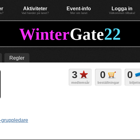
er
Aktiviteter
Event-info
Logga in
du?
Vad händer på lanet?
Mer om lanet
Välkommen tillbaka!
Winter
Gate
22
Regler
3
0
0
medlemsår
beställningar
biljett
gruppledare