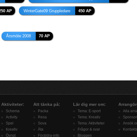
250 AP
WinterGate09 Gruppledare
450 AP
Årsmöte 2008
70 AP
Aktiviteter:
Att tänka på:
Lär dig mer om:
Arrangör
Schema
Packa
Tema: E-sport
Alla arr
Activity
Resa
Tema: Kreativ
Sponsor
Spel
Sova
Tema: Aktiviteter
Ansök om
Kreativ
Äta
Frågor & svar
Kontakt
Övrigt
Föräldra-info
Bloggen