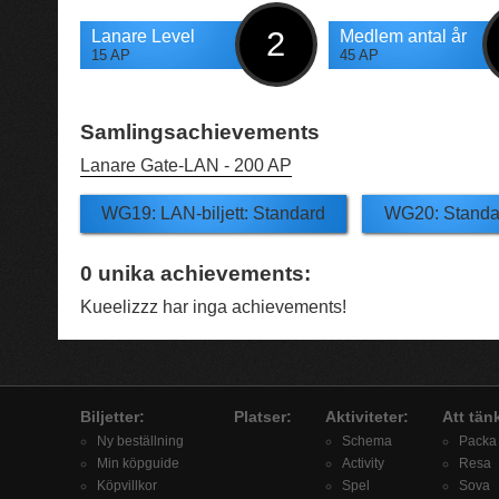
2
Lanare Level
Medlem antal år
15 AP
45 AP
Samlingsachievements
Lanare Gate-LAN -
200 AP
WG19: LAN-biljett: Standard
WG20: Standa
0
unika achievements:
Kueelizzz har inga achievements!
Biljetter:
Platser:
Aktiviteter:
Att tän
Ny beställning
Schema
Packa
Min köpguide
Activity
Resa
Köpvillkor
Spel
Sova