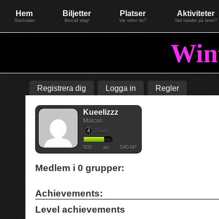
Evenemang: WinterGate22
Föreningen BiG Network
Mer
Hem
Biljetter
Platser
Aktiviteter
Startsidan
Beställ idag!
Var sitter du?
Vad händer på lanet?
Win
Registrera dig
Logga in
Regler
Kueelizzz
Marcus
4
Towel
500
av
540 AP
Medlem i
0
grupper:
Achievements:
Level achievements