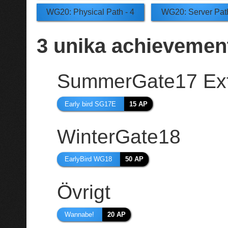
WG20: Physical Path - 4
WG20: Server Path
3
unika achievemen
SummerGate17 Ex
Early bird SG17E
15 AP
WinterGate18
EarlyBird WG18
50 AP
Övrigt
Wannabe!
20 AP