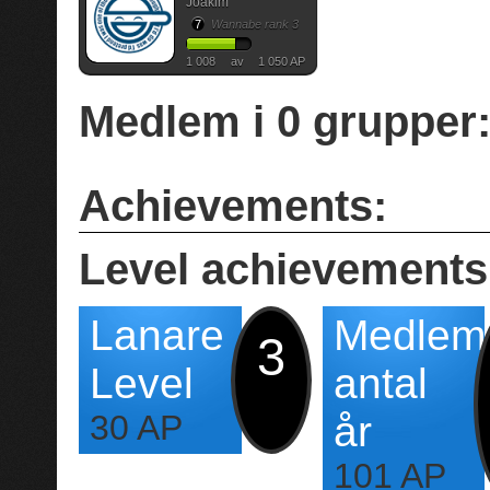
Joakim
7
Wannabe rank 3
1 008
av
1 050 AP
Medlem i
0
grupper
Achievements:
Level achievements
Lanare
Medlem
3
Level
antal
30 AP
år
101 AP