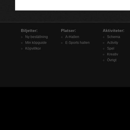
Biljetter:
Platser:
Aktiviteter:
Ny beställning
A-Hallen
Schema
Min köpguide
E-Sports hallen
Activity
Köpvillkor
Spel
Kreativ
Övrigt