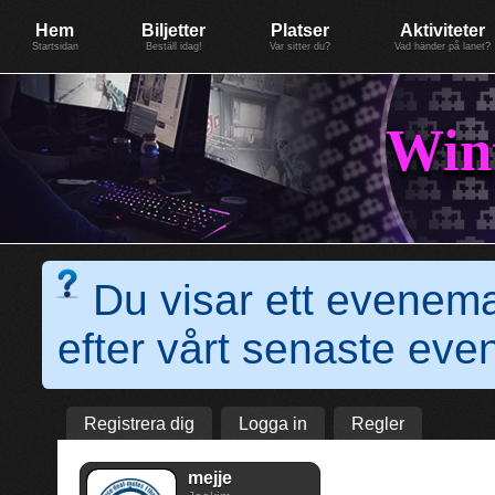
Evenemang: WinterGate18
Föreningen BiG Network
Mer
Hem
Biljetter
Platser
Aktiviteter
Startsidan
Beställ idag!
Var sitter du?
Vad händer på lanet?
Win
Du visar ett evenem
efter vårt senaste e
Registrera dig
Logga in
Regler
mejje