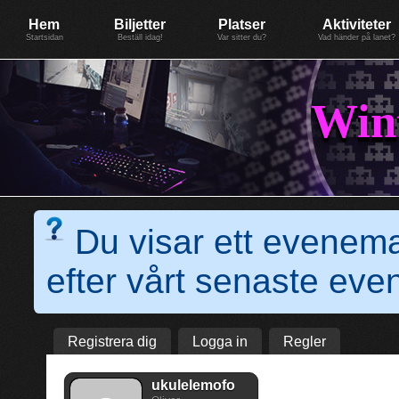
Evenemang: WinterGate18
Föreningen BiG Network
Mer
Hem
Biljetter
Platser
Aktiviteter
Startsidan
Beställ idag!
Var sitter du?
Vad händer på lanet?
Win
Du visar ett evenem
efter vårt senaste e
Registrera dig
Logga in
Regler
ukulelemofo