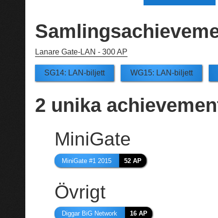
Samlingsachieveme
Lanare Gate-LAN -
300 AP
SG14: LAN-biljett
WG15: LAN-biljett
2
unika achievemen
MiniGate
MiniGate #1 2015
52 AP
Övrigt
Diggar BiG Network
16 AP