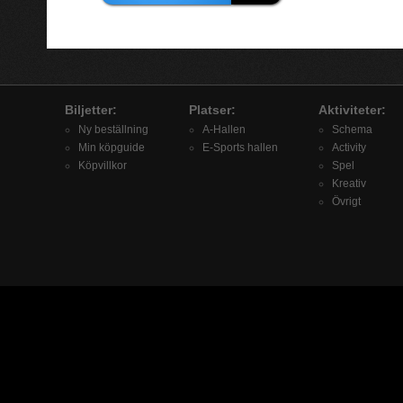
Biljetter:
Platser:
Aktiviteter:
Ny beställning
A-Hallen
Schema
Min köpguide
E-Sports hallen
Activity
Köpvillkor
Spel
Kreativ
Övrigt