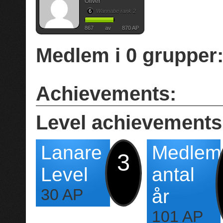
Oliver
6
Wannabe rank 2
867
av
870 AP
Medlem i
0
grupper
Achievements:
Level achievements
Lanare
Medlem
3
Level
antal
30 AP
år
101 AP