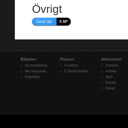
Övrigt
Level Up!
0 AP
Biljetter:
Platser:
Aktiviteter:
Ny beställning
A-Hallen
Schema
Min köpguide
E-Sports hallen
Activity
Köpvillkor
Spel
Kreativ
Övrigt