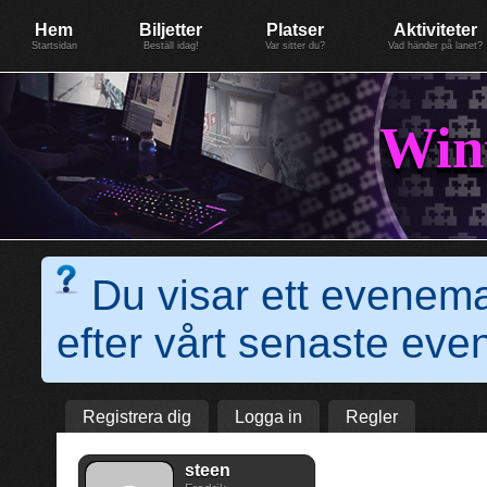
Evenemang: WinterGate18
Föreningen BiG Network
Mer
Hem
Biljetter
Platser
Aktiviteter
Startsidan
Beställ idag!
Var sitter du?
Vad händer på lanet?
Win
Du visar ett evenem
efter vårt senaste e
Registrera dig
Logga in
Regler
steen