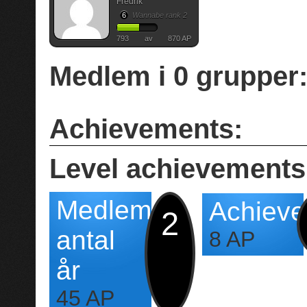
Fredrik
6
Wannabe rank 2
793
av
870 AP
Medlem i
0
grupper
Achievements:
Level achievements
Medlem
Achieve
2
antal
8 AP
år
45 AP