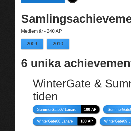
Samlingsachieveme
Medlem år -
240 AP
2009
2010
6
unika achievemen
WinterGate & Summ
tiden
SummerGate07 Lanare
100 AP
SummerGate0
WinterGate08 Lanare
100 AP
WinterGate09 L