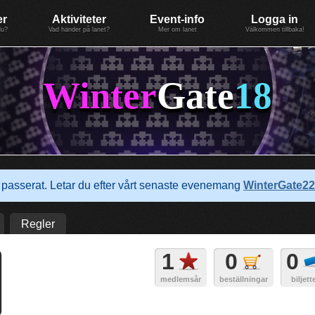
er
Aktiviteter
Event-info
Logga in
du?
Vad händer på lanet?
Mer om lanet
Välkommen tillbaka!
Winter
Gate
18
passerat. Letar du efter vårt senaste evenemang
WinterGate22
Regler
1
0
0
medlemsår
beställningar
biljett