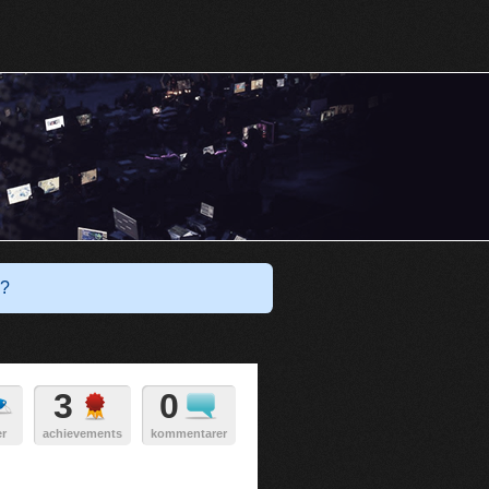
Har du ett konto?
Logga in
?
3
0
er
achievements
kommentarer