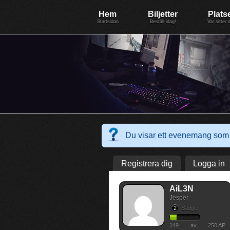
Evenemang: WinterGate18
Föreningen BiG Network
Mer
Hem
Biljetter
Plats
Startsidan
Beställ idag!
Var sitter 
Du visar ett evenemang som 
Registrera dig
Logga in
AiL3N
Jesper
2
Badger
149
av
250 AP