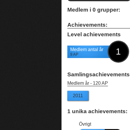
Medlem i
0
grupper:
Achievements:
Level achievements
1
Medlem antal år
9 AP
Samlingsachievements
Medlem år -
120 AP
2011
1
unika achievements:
Övrigt