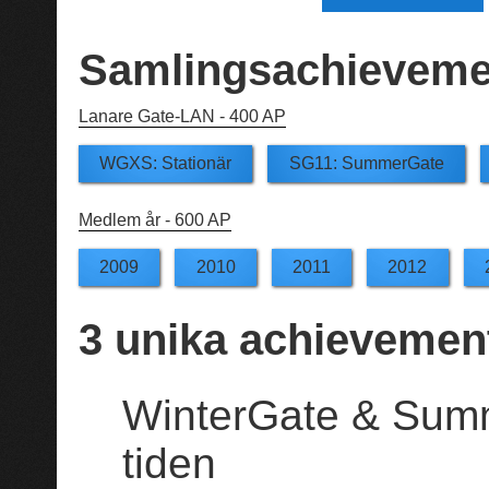
Samlingsachieveme
Lanare Gate-LAN -
400 AP
WGXS: Stationär
SG11: SummerGate
Medlem år -
600 AP
2009
2010
2011
2012
3
unika achievemen
WinterGate & Summ
tiden