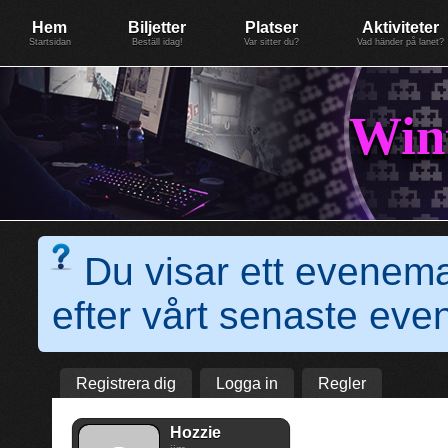
Evenemang: WinterGate18
Föreningen BiG Network
Mer
Hem
Biljetter
Platser
Aktiviteter
Startsidan
Beställ idag!
Var sitter du?
Vad händer på lanet?
Win
Du visar ett evenem
efter vårt senaste e
Registrera dig
Logga in
Regler
Hozzie