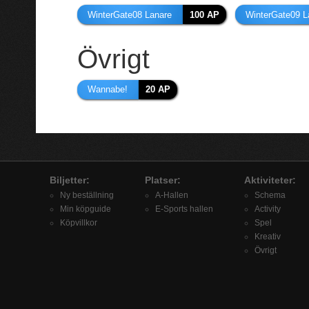
WinterGate08 Lanare
100 AP
WinterGate09 L
Övrigt
Wannabe!
20 AP
Biljetter:
Platser:
Aktiviteter:
Ny beställning
A-Hallen
Schema
Min köpguide
E-Sports hallen
Activity
Köpvillkor
Spel
Kreativ
Övrigt