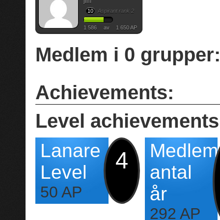
jim
10
Aspirant rank 2
1 586
av
1 650 AP
Medlem i
0
grupper
Achievements:
Level achievements
Lanare
Medlem
4
Level
antal
50 AP
år
292 AP