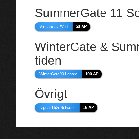
SummerGate 11 S
Vinnare av Wild
50 AP
WinterGate & Summ
tiden
WinterGate09 Lanare
100 AP
Övrigt
Diggar BiG Network
16 AP