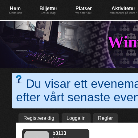
Evenemang: WinterGate18
Föreningen BiG Network
Mer
Hem
Biljetter
Platser
Aktiviteter
Startsidan
Beställ idag!
Var sitter du?
Vad händer på lanet?
Win
Du visar ett evenem
efter vårt senaste e
Registrera dig
Logga in
Regler
b0113