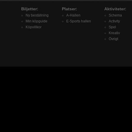
Biljetter:
Platser:
Aktiviteter:
Ny beställning
A-Hallen
Schema
Min köpguide
E-Sports hallen
Activity
Köpvillkor
Spel
Kreativ
Övrigt