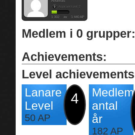
Andreas
9
Aspirant rank 1
1 302
av
1 440 AP
Medlem i
0
grupper
Achievements:
Level achievements
Lanare
Medlem
4
Level
antal
50 AP
år
182 AP