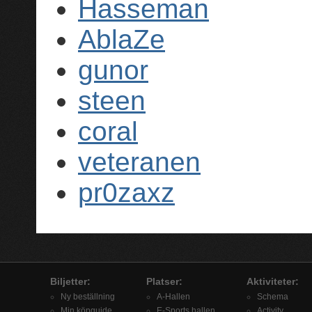
Hasseman
AblaZe
gunor
steen
coral
veteranen
pr0zaxz
Biljetter:
Platser:
Aktiviteter:
Ny beställning
A-Hallen
Schema
Min köpguide
E-Sports hallen
Activity