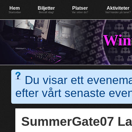
Evenemang: WinterGate18
Föreningen BiG Network
Mer
Hem
Biljetter
Platser
Aktiviteter
Startsidan
Beställ idag!
Var sitter du?
Vad händer på lanet?
Win
Du visar ett evenem
efter vårt senaste e
SummerGate07 L