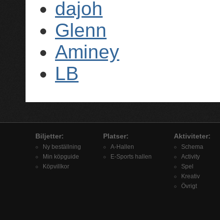
dajoh
Glenn
Aminey
LB
Biljetter:
Platser:
Aktiviteter:
Ny beställning
A-Hallen
Schema
Min köpguide
E-Sports hallen
Activity
Köpvillkor
Spel
Kreativ
Övrigt