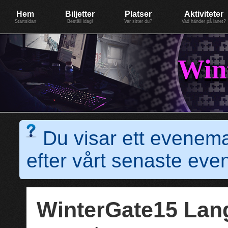
Evenemang: WinterGate18
Föreningen BiG Network
Mer
Hem
Biljetter
Platser
Aktiviteter
Startsidan
Beställ idag!
Var sitter du?
Vad händer på lanet?
Win
Du visar ett evenem
efter vårt senaste e
WinterGate15 La