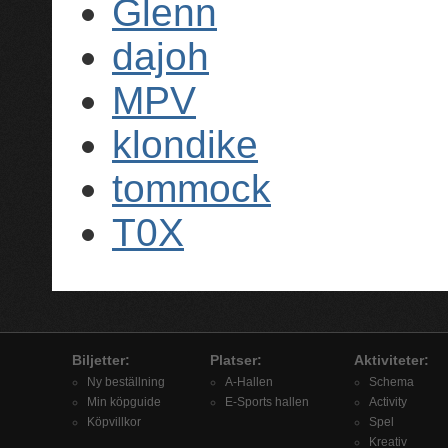
Glenn
dajoh
MPV
klondike
tommock
T0X
Biljetter:
Platser:
Aktiviteter:
Ny beställning
A-Hallen
Schema
Min köpguide
E-Sports hallen
Activity
Köpvillkor
Spel
Kreativ