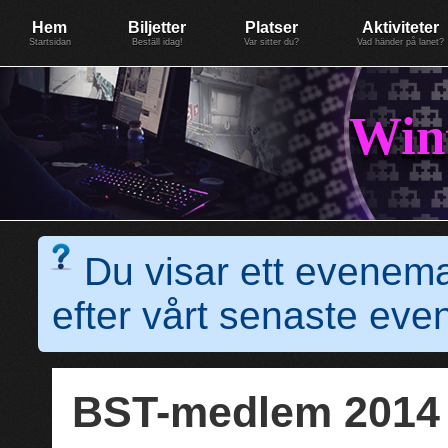
Evenemang: WinterGate18
Föreningen BiG Network
Mer
Hem
Biljetter
Platser
Aktiviteter
Startsidan
Beställ idag!
Var sitter du?
Vad händer på lanet?
Win
Du visar ett evenem
efter vårt senaste e
BST-medlem 201