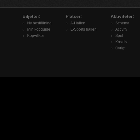
Biljetter:
Platser:
Aktiviteter:
Ny beställning
A-Hallen
Schema
Min köpguide
E-Sports hallen
Activity
Köpvillkor
Spel
Kreativ
Övrigt