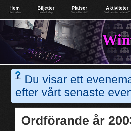
Evenemang: WinterGate18
Föreningen BiG Network
Mer
Hem
Biljetter
Platser
Aktiviteter
Startsidan
Beställ idag!
Var sitter du?
Vad händer på lanet?
Win
Du visar ett evenem
efter vårt senaste e
Ordförande år 20