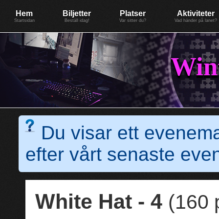
Evenemang: WinterGate18
Föreningen BiG Network
Mer
Hem
Biljetter
Platser
Aktiviteter
Startsidan
Beställ idag!
Var sitter du?
Vad händer på lanet?
Win
Du visar ett evenem
efter vårt senaste e
White Hat - 4
(160 