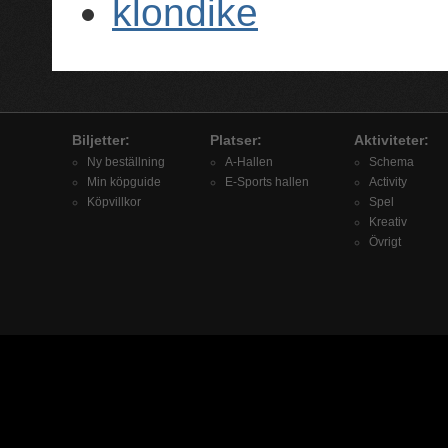
klondike
Biljetter:
Platser:
Aktiviteter:
Ny beställning
A-Hallen
Schema
Min köpguide
E-Sports hallen
Activity
Köpvillkor
Spel
Kreativ
Övrigt