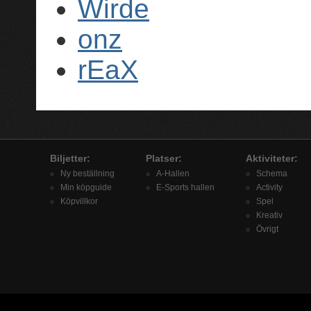
Wirde
onz
rEaX
Biljetter:
Platser:
Aktiviteter:
Ny beställning
A-Hallen
Schema
Min köpguide
E-Sports hallen
Activity
Köpvillkor
Spel
Kreativ
Övrigt