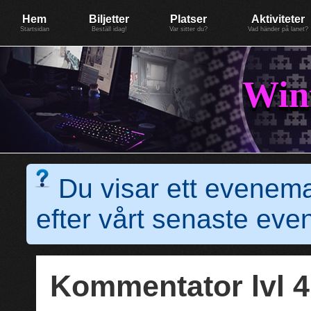
Evenemang: WinterGate18
Föreningen BiG Network
Mer
Hem
Biljetter
Platser
Aktiviteter
Startsidan
Beställ idag!
Var sitter du?
Vad händer på lanet?
Win
Du visar ett evenem
efter vårt senaste e
Kommentator lvl 