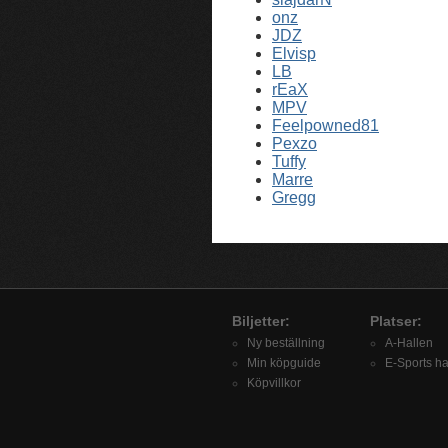
onz
JDZ
Elvisp
LB
rEaX
MPV
Feelpowned81
Pexzo
Tuffy
Marre
Gregg
Biljetter:
Platser:
Ny beställning
A-Hallen
Min köpguide
E-Sports ha
Köpvillkor