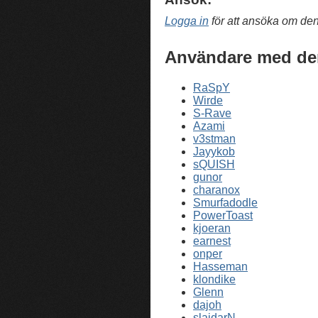
Logga in
för att ansöka om de
Användare med de
RaSpY
Wirde
S-Rave
Azami
v3stman
Jayykob
sQUISH
gunor
charanox
Smurfadodle
PowerToast
kjoeran
earnest
onper
Hasseman
klondike
Glenn
dajoh
slajdarN