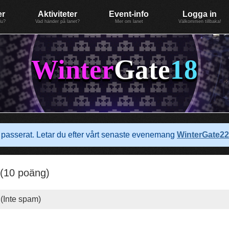
er
Aktiviteter
Event-info
Logga in
du?
Vad händer på lanet?
Mer om lanet
Välkommen tillbaka!
Winter
Gate
18
passerat. Letar du efter vårt senaste evenemang
WinterGate22
(10 poäng)
(Inte spam)