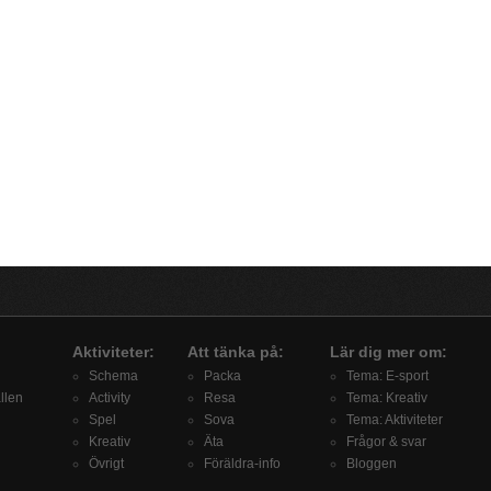
Aktiviteter:
Att tänka på:
Lär dig mer om:
Schema
Packa
Tema: E-sport
llen
Activity
Resa
Tema: Kreativ
Spel
Sova
Tema: Aktiviteter
Kreativ
Äta
Frågor & svar
Övrigt
Föräldra-info
Bloggen