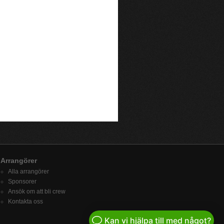
Arrangörer
Alla arrangörer
Sponsorer
Ansök om att bli crew
Kontakta oss