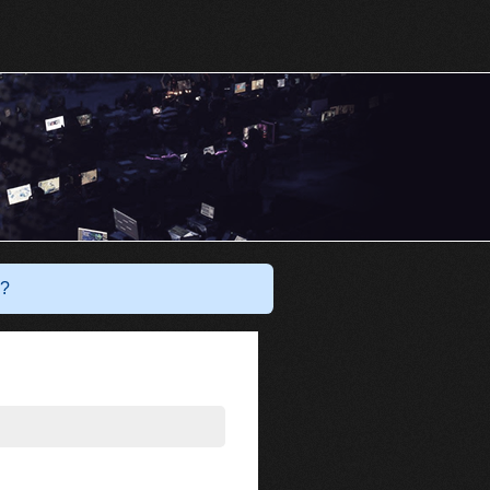
Har du ett konto?
Logga in
?