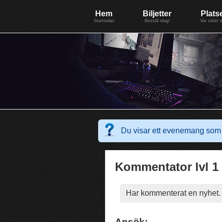
Evenemang: WinterGate18
Föreningen BiG Network
Mer
Hem
Biljetter
Plats
Startsidan
Beställ idag!
Var sitter 
Du visar ett evenemang som 
Kommentator lvl 1
Har kommenterat en nyhet. 
Ansök: