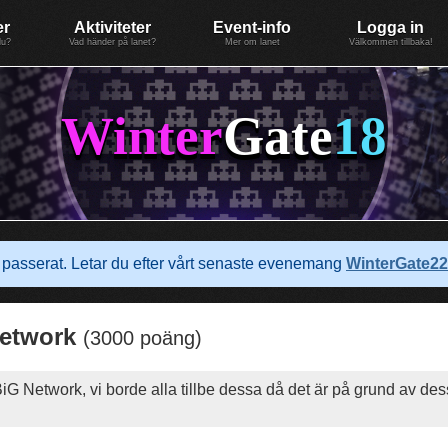
er
Aktiviteter
Event-info
Logga in
du?
Vad händer på lanet?
Mer om lanet
Välkommen tillbaka!
Winter
Gate
18
passerat. Letar du efter vårt senaste evenemang
WinterGate22
Network
(3000 poäng)
 Network, vi borde alla tillbe dessa då det är på grund av dess