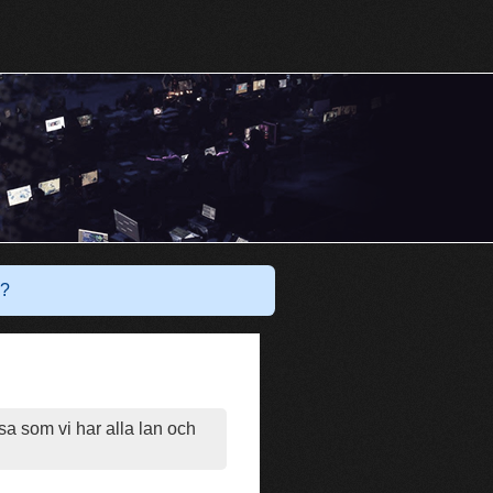
Har du ett konto?
Logga in
?
a som vi har alla lan och