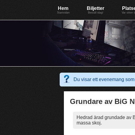
Evenemang: WinterGate18
Föreningen BiG Network
Mer
Hem
Biljetter
Plats
Startsidan
Beställ idag!
Var sitter 
Du visar ett evenemang som 
Grundare av BiG 
Hedrad ärad grundade av BiG
massa skoj.