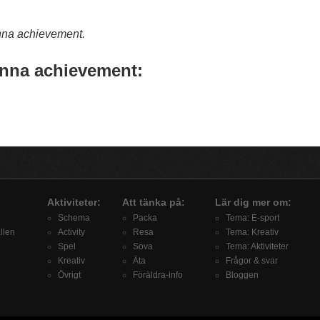
nna achievement.
nna achievement:
Aktiviteter:
Att tänka på:
Lär dig mer om:
Schema
Packa
Tema: E-sport
llen
Activity
Resa
Tema: Kreativ
Spel
Sova
Tema: Aktiviteter
Kreativ
Äta
Frågor & svar
Övrigt
Föräldra-info
Bloggen