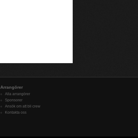
Arrangörer
Alla arrangörer
Sponsorer
Ansök om att bli crew
Kontakta oss