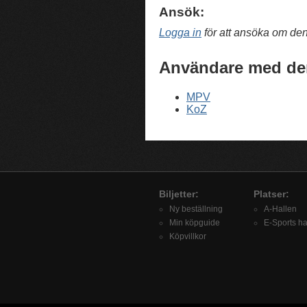
Ansök:
Logga in
för att ansöka om de
Användare med de
MPV
KoZ
Biljetter:
Platser:
Ny beställning
A-Hallen
Min köpguide
E-Sports ha
Köpvillkor