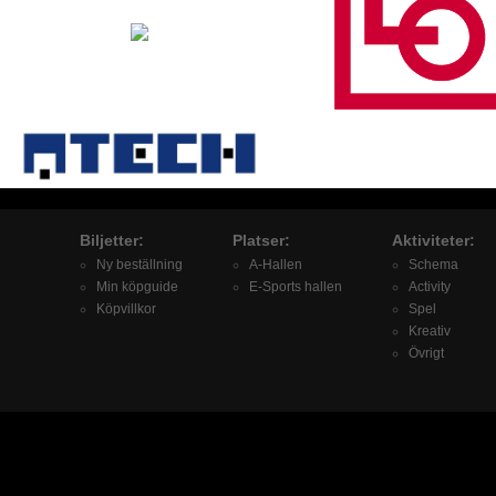
Biljetter:
Platser:
Aktiviteter:
Ny beställning
A-Hallen
Schema
Min köpguide
E-Sports hallen
Activity
Köpvillkor
Spel
Kreativ
Övrigt