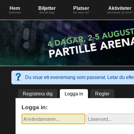
Evenemang: SummerGate18
Föreningen BiG Network
Mer
Hem
Biljetter
Platser
Aktiviteter
Startsidan
Beställ idag!
Var sitter du?
Vad händer på lanet?
Du visar ett evenemang som passerat. Letar du ef
Registrera dig
Logga in
Regler
Logga in: