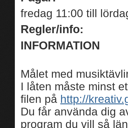
fredag 11:00 till lörd
Regler/info:
INFORMATION
Målet med musiktävlin
I låten måste minst e
filen på
http://kreativ
Du får använda dig av
program du vill så län