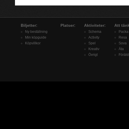
Biljetter:
Platser:
Aktiviteter:
Att tän
Ny beställning
Schema
Packa
Min köpguide
Activity
Resa
Köpvillkor
Spel
Sova
Kreativ
Äta
Övrigt
Föräld