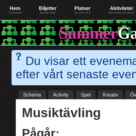
Evenemang: SummerGate17 EXTREME
Föreningen BiG Network
Mer
Hem
Biljetter
Platser
Aktiviteter
Startsidan
Beställ idag!
Var sitter du?
Vad händer på lanet?
Summer
Ga
Du visar ett evenem
efter vårt senaste e
Schema
Activity
Spel
Kreativ
Öv
Musiktävling
Pågår: