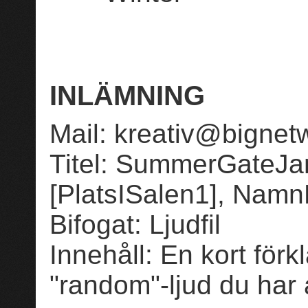
INLÄMNING
Mail: kreativ@bignet
Titel: SummerGateJ
[PlatsISalen1], NamnP
Bifogat: Ljudfil
Innehåll: En kort förk
"random"-ljud du har 